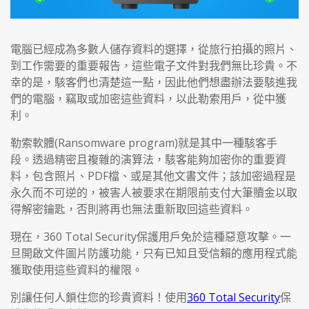
電腦已經成為多數人儲存資料的選擇，從旅行拍攝的照片、
到工作需要的重要報告，這些電子文件對我們無比珍貴。不
幸的是，駭客們也清楚這一點，因此他們想盡辦法要駭進我
們的電腦，竊取或加密這些資料，以此勒索用戶，從中獲
利。
勒索軟體(Ransomware program)就是其中一種駭客手
段。透過精密且複雜的演算法，駭客能夠加密你的重要資
料，包含照片、PDF檔、或是其他文書文件；該加密過程是
永久而不可逆的，被害人被要求在期限前支付大筆贖金以取
得解密鑰匙，否則將再也無法重新取回這些資料。
現在，360 Total Security保護用戶免於這種惡意攻擊。一
旦開啟文件圖片防護功能，只有已知且受信賴的應用程式能
獲取使用這些資料的權限。
別讓任何人鎖住您的珍貴資料！使用
360 Total Security
保