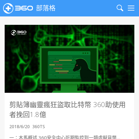
部落格
Search
Me
剪貼簿幽靈瘋狂盜取比特幣 360助使用
者挽回1.8億
2018/6/20
360TS
一：木馬概述 360安全中心近期監控到一類虛擬貨幣…