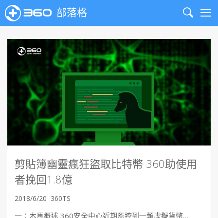
部落格
Search
Me
剪貼簿幽靈瘋狂盜取比特幣 360助使用
者挽回1.8億
2018/6/20
360TS
一：木馬概述 360安全中心近期監控到一類虛擬貨幣…