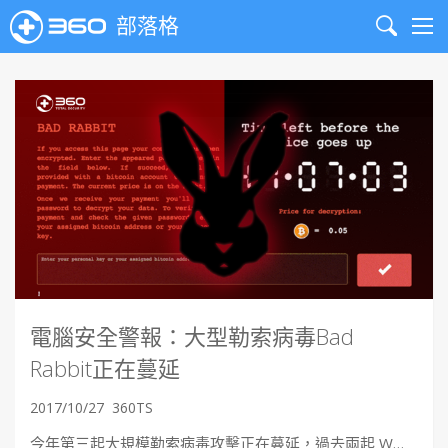
部落格
Search
Me
電腦安全警報：大型勒索病毒Bad
Rabbit正在蔓延
2017/10/27
360TS
今年第三起大規模勒索病毒攻擊正在蔓延，過去兩起 W…