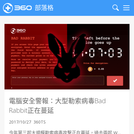
部落格
Search
Me
電腦安全警報：大型勒索病毒Bad
Rabbit正在蔓延
2017/10/27
360TS
今年第三起大規模勒索病毒攻擊正在蔓延，過去兩起 W…