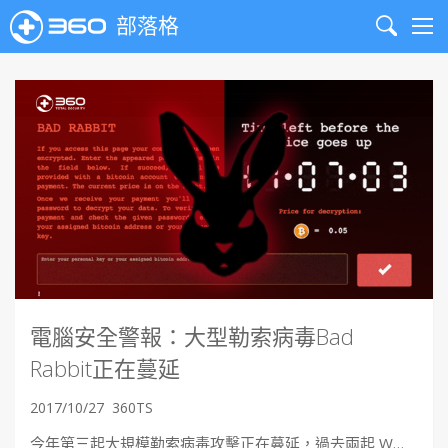
部落格
Search
Me
電腦安全警報：大型勒索病毒Bad
Rabbit正在蔓延
2017/10/27
360TS
今年第三起大規模勒索病毒攻擊正在蔓延，過去兩起 W…