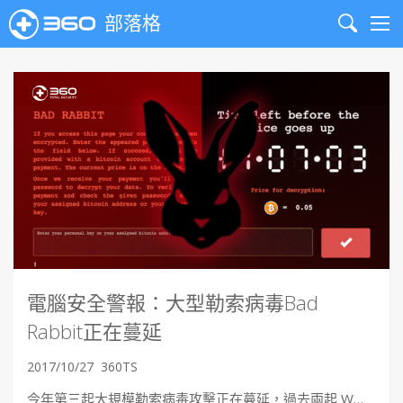
部落格
Search
Me
電腦安全警報：大型勒索病毒Bad
Rabbit正在蔓延
2017/10/27
360TS
今年第三起大規模勒索病毒攻擊正在蔓延，過去兩起 W…