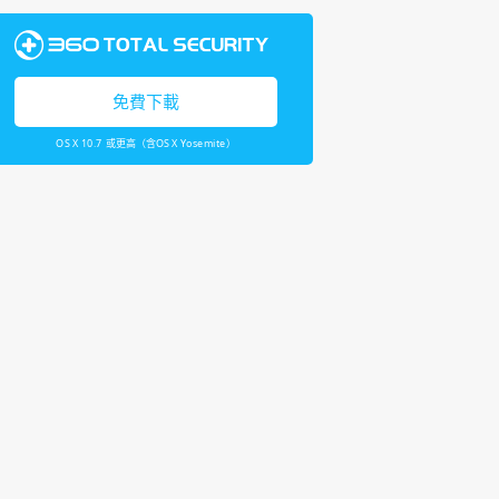
免費下載
OS X 10.7 或更高（含OS X Yosemite）