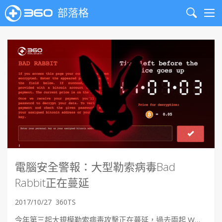
部落格
Search
Me
電腦安全警報：大型勒索病毒Bad
Rabbit正在蔓延
2017/10/27
360TS
今年第三起大規模勒索病毒攻擊正在蔓延，過去兩起 W…