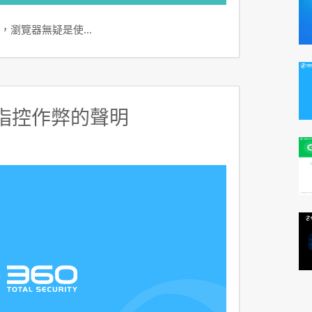
，瀏覽器無疑是使…
構指控作弊的聲明