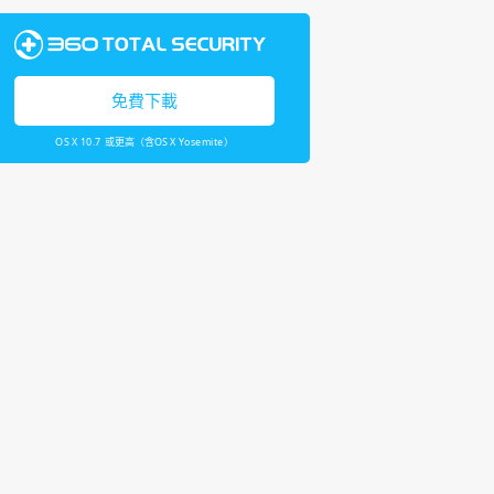
免費下載
OS X 10.7 或更高（含OS X Yosemite）