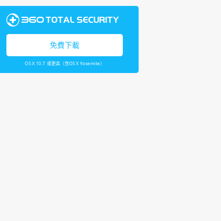
免費下載
OS X 10.7 或更高（含OS X Yosemite）