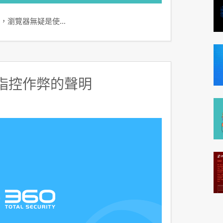
，瀏覽器無疑是使…
構指控作弊的聲明