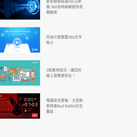
新型勒索病毒Allcry來
襲 360及時破解提供免
費解密
你為什麼需要360文件
衛士
3款應用程式，讓您的
線上瀏覽更安全！
電腦安全警報：大型勒
索病毒Bad Rabbit正在
蔓延