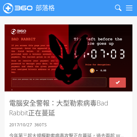
部落格
Search
Me
電腦安全警報：大型勒索病毒Bad
Rabbit正在蔓延
2017/10/27
360TS
今年第三起大規模勒索病毒攻擊正在蔓延，過去兩起 W…