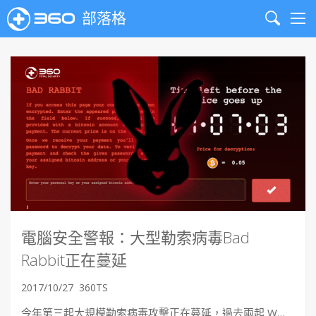
部落格
Search
Me
電腦安全警報：大型勒索病毒Bad
Rabbit正在蔓延
2017/10/27
360TS
今年第三起大規模勒索病毒攻擊正在蔓延，過去兩起 W…