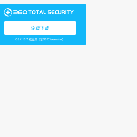
免費下載
OS X 10.7 或更高（含OS X Yosemite）