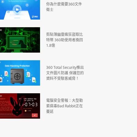
你為什麼需要360文件
衛士
剪貼簿幽靈瘋狂盜取比
特幣 360助使用者挽回
1.8億
360 Total Security推出
文件圖片防護 保護您的
資料不受駭客威脅！
電腦安全警報：大型勒
索病毒Bad Rabbit正在
蔓延