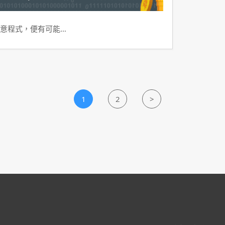
意程式，便有可能…
1
2
>