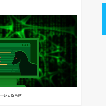
到一類虛擬貨幣…