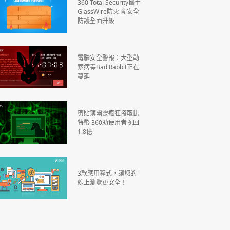
360 Total Security攜手
GlassWire防火牆 安全
防護全面升級
電腦安全警報：大型勒
索病毒Bad Rabbit正在
蔓延
剪貼簿幽靈瘋狂盜取比
特幣 360助使用者挽回
1.8億
3款應用程式，讓您的
線上瀏覽更安全！