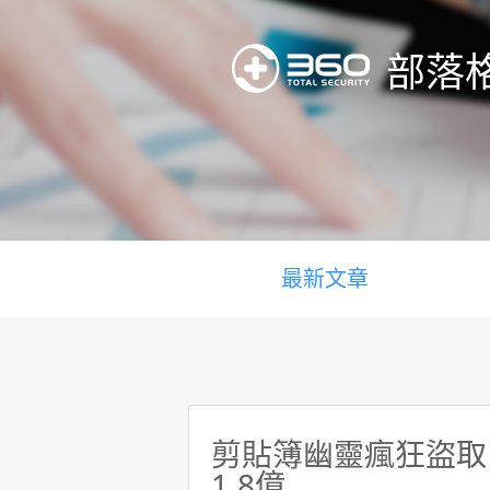
部落
最新文章
剪貼簿幽靈瘋狂盜取比
1.8億