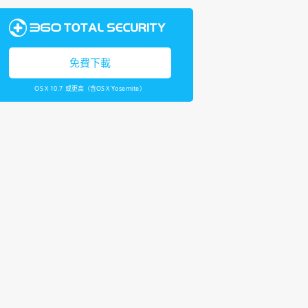
免費下載
OS X 10.7 或更高（含OS X Yosemite）