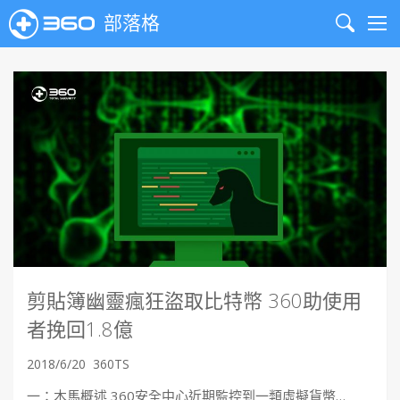
部落格
Search
Me
剪貼簿幽靈瘋狂盜取比特幣 360助使用
者挽回1.8億
2018/6/20
360TS
一：木馬概述 360安全中心近期監控到一類虛擬貨幣…