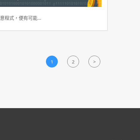
意程式，便有可能…
1
2
>