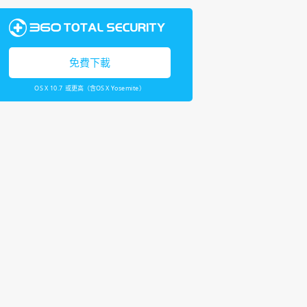
免費下載
OS X 10.7 或更高（含OS X Yosemite）