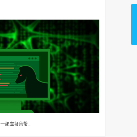
到一類虛擬貨幣…