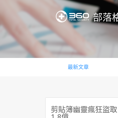
部落
最新文章
剪貼簿幽靈瘋狂盜取比
1.8億