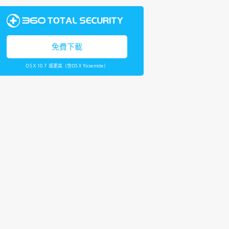
免費下載
OS X 10.7 或更高（含OS X Yosemite）