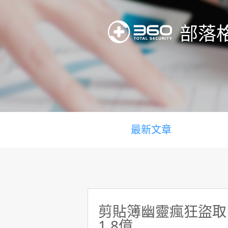
部落
最新文章
剪貼簿幽靈瘋狂盜取比
1.8億