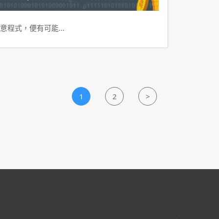
意程式，便有可能…
1
2
>