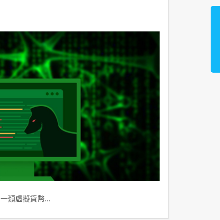
到一類虛擬貨幣…