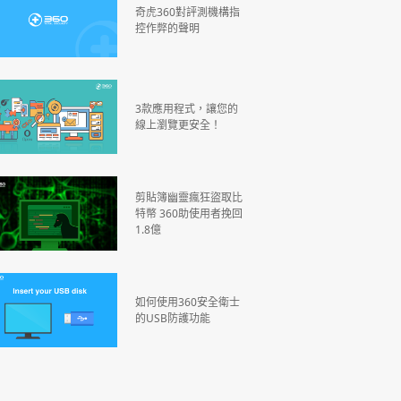
奇虎360對評測機構指
控作弊的聲明
3款應用程式，讓您的
線上瀏覽更安全！
剪貼簿幽靈瘋狂盜取比
特幣 360助使用者挽回
1.8億
如何使用360安全衛士
的USB防護功能