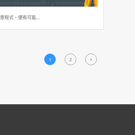
意程式，便有可能…
1
2
>