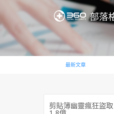
部落
最新文章
剪貼簿幽靈瘋狂盜取比
1.8億