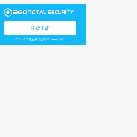
免費下載
OS X 10.7 或更高（含OS X Yosemite）