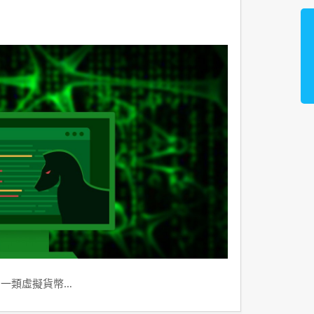
到一類虛擬貨幣…