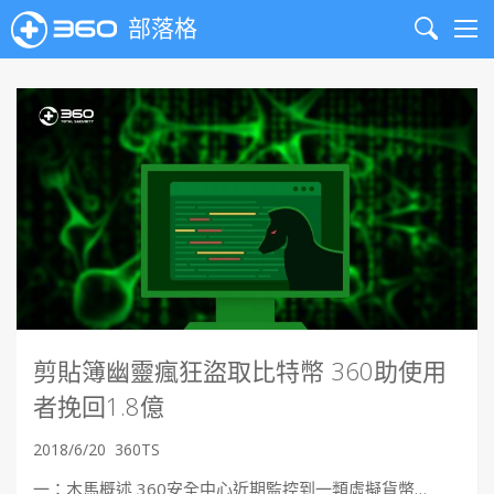
部落格
Search
Me
剪貼簿幽靈瘋狂盜取比特幣 360助使用
者挽回1.8億
2018/6/20
360TS
一：木馬概述 360安全中心近期監控到一類虛擬貨幣…