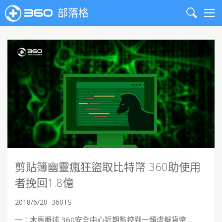
部落格
Search
Me
剪貼簿幽靈瘋狂盜取比特幣 360助使用
者挽回1.8億
2018/6/20
360TS
一：木馬概述 360安全中心近期監控到一類虛擬貨幣…