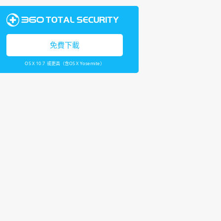
免費下載
OS X 10.7 或更高（含OS X Yosemite）