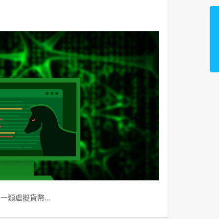
到一類虛擬貨幣…