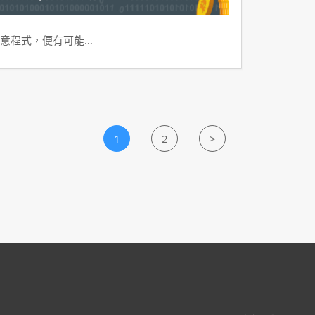
意程式，便有可能…
1
2
>