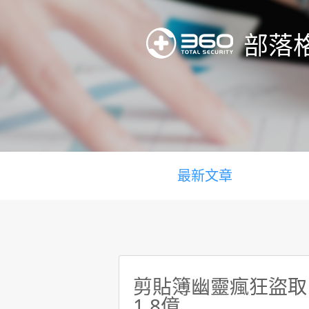
部落
最新文章
剪貼簿幽靈瘋狂盜取比
1.8億