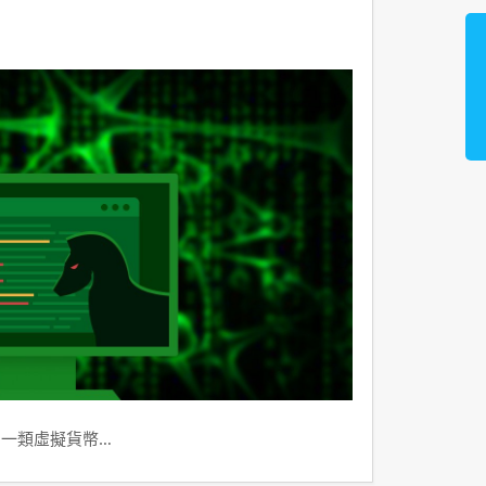
到一類虛擬貨幣…