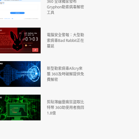
360 全球獨家發布
Gryphon勒索病毒解密
工具
電腦安全警報：大型勒
索病毒Bad Rabbit正在
蔓延
新型勒索病毒Allcry來
襲 360及時破解提供免
費解密
剪貼簿幽靈瘋狂盜取比
特幣 360助使用者挽回
1.8億