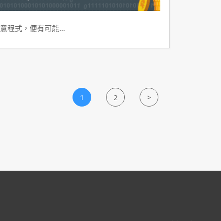
意程式，便有可能…
1
2
>