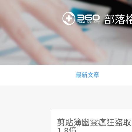
部落
最新文章
剪貼簿幽靈瘋狂盜取比
1.8億