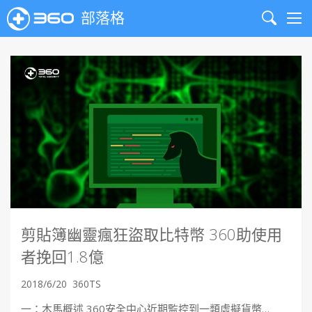
部落格
Search
Me
剪貼簿幽靈瘋狂盜取比特幣 360助使用
者挽回1.8億
2018/6/20
360TS
一：木馬概述 360安全中心近期監控到一類虛擬貨幣…