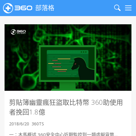
部落格
Search
Me
剪貼簿幽靈瘋狂盜取比特幣 360助使用
者挽回1.8億
2018/6/20
360TS
一：木馬概述 360安全中心近期監控到一類虛擬貨幣…