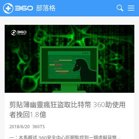
部落格
Search
Me
剪貼簿幽靈瘋狂盜取比特幣 360助使用
者挽回1.8億
2018/6/20
360TS
一：木馬概述 360安全中心近期監控到一類虛擬貨幣…