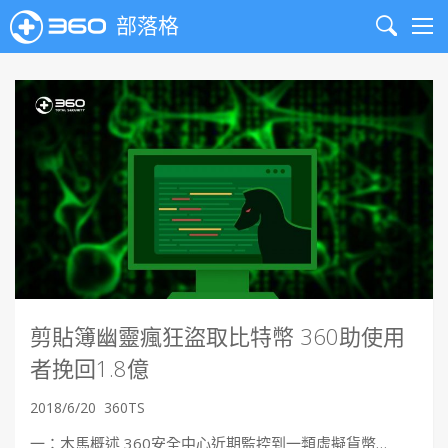
部落格
Search
Me
剪貼簿幽靈瘋狂盜取比特幣 360助使用
者挽回1.8億
2018/6/20
360TS
一：木馬概述 360安全中心近期監控到一類虛擬貨幣…