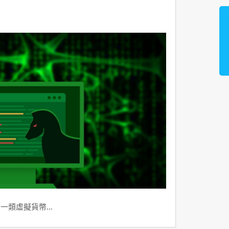
到一類虛擬貨幣…