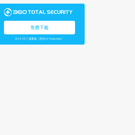
免費下載
OS X 10.7 或更高（含OS X Yosemite）