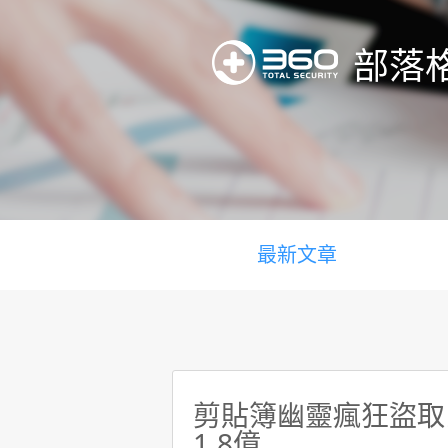
部落
最新文章
剪貼簿幽靈瘋狂盜取比
1.8億