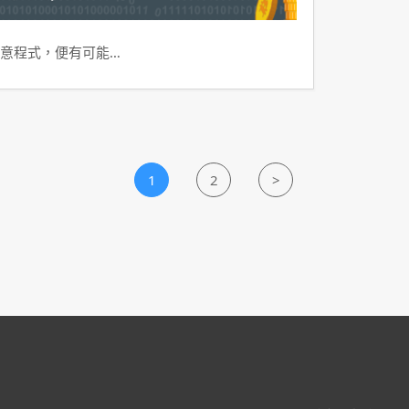
意程式，便有可能…
1
2
>