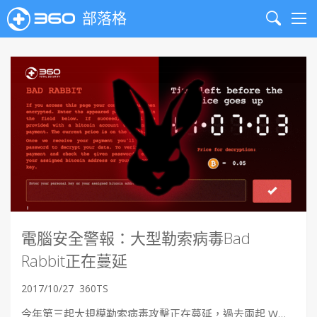
部落格
Search
Me
電腦安全警報：大型勒索病毒Bad
Rabbit正在蔓延
2017/10/27
360TS
今年第三起大規模勒索病毒攻擊正在蔓延，過去兩起 W…