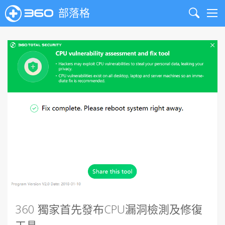
部落格
Search
Me
360 獨家首先發布CPU漏洞檢測及修復
工具