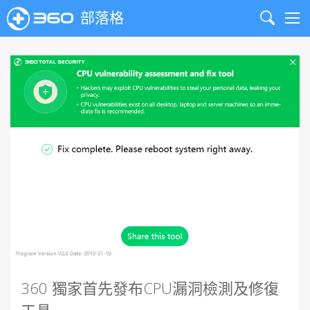
部落格
Search
Me
360 獨家首先發布CPU漏洞檢測及修復
工具