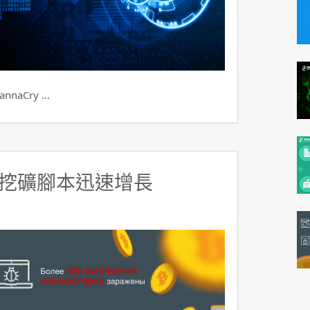
aCry …
挖礦腳本迅速增長