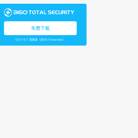
免費下載
OS X 10.7 或更高（含OS X Yosemite）