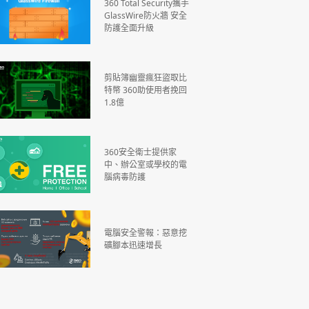
360 Total Security攜手
GlassWire防火牆 安全
防護全面升級
剪貼簿幽靈瘋狂盜取比
特幣 360助使用者挽回
1.8億
360安全衛士提供家
中、辦公室或學校的電
腦病毒防護
電腦安全警報：惡意挖
礦腳本迅速增長