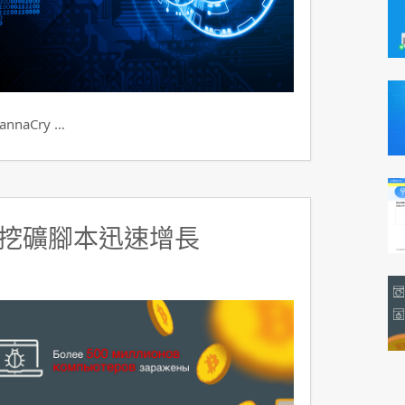
aCry …
挖礦腳本迅速增長