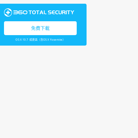
免費下載
OS X 10.7 或更高（含OS X Yosemite）