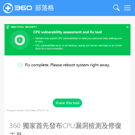
部落格
Search
Me
360 獨家首先發布CPU漏洞檢測及修復
工具