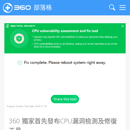
部落格
Search
Me
360 獨家首先發布CPU漏洞檢測及修復
工具