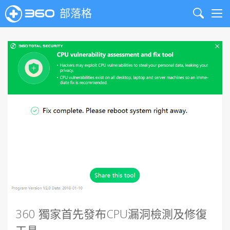
部落格
Search
Me
360 獨家首先發布CPU漏洞檢測及修復
工具