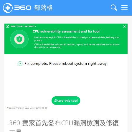
部落格
Search
Me
360 獨家首先發布CPU漏洞檢測及修復
工具