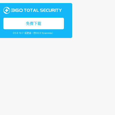
免費下載
OS X 10.7 或更高（含OS X Yosemite）