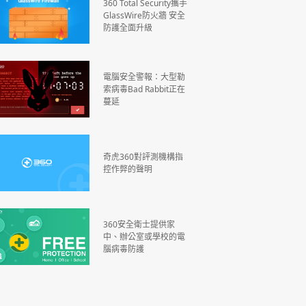
360 Total Security攜手
GlassWire防火牆 安全
防護全面升級
電腦安全警報：大型勒
索病毒Bad Rabbit正在
蔓延
奇虎360對評測機構指
控作弊的聲明
360安全衛士提供家
中、辦公室或學校的電
腦病毒防護