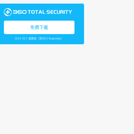
免費下載
OS X 10.7 或更高（含OS X Yosemite）