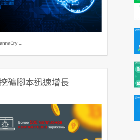
aCry …
挖礦腳本迅速增長