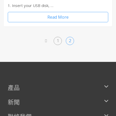
1. Insert your USB disk, …
Read More
1
2
<
產品
新聞