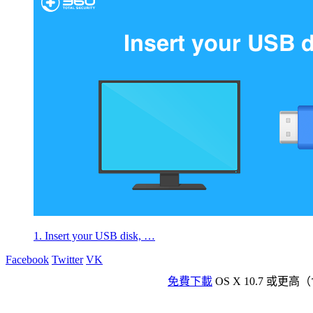
1. Insert your USB disk, …
Facebook
Twitter
VK
免費下載
OS X 10.7 或更高（含