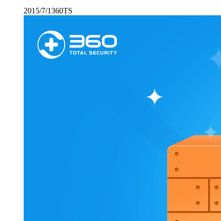
2015/7/1
360TS