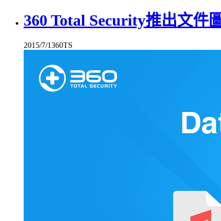
360 Total Securit
2015/7/1
360TS