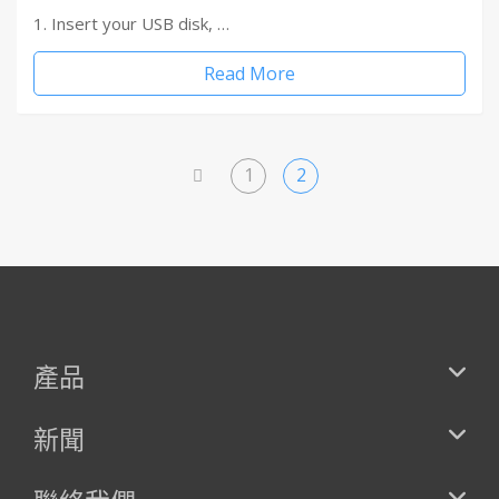
1. Insert your USB disk, …
Read More
1
2
<
產品
新聞