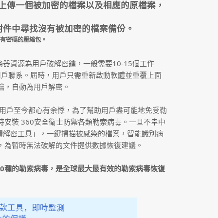
擇上傳一個被加密的檔案以及相應的原檔案，
l附件中尋找沒有被加密的檔案備份。
有密碼的壓縮包。
器資源為用戶破解密鑰，一般需要10-15個工作
與用戶聯系。屆時，用戶只需重新啟動軟體並重覆上面
鑰，自動為用戶解密。
發讓電腦用戶至今都心有余悸，為了幫助用戶盡可能地免受勒
安裝 360安全衛士防禦各類勒索病毒。一旦不幸中
軟體解密工具」，一鍵掃描被感染的檔案，智能識別病
，為暫時無法破解的文件提供數據恢復建議。
90種的勒索病毒，是全球最大最有效的勒索病毒恢復