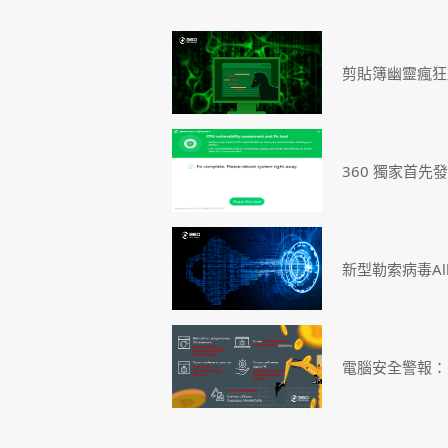
剪貼簿幽靈瘋狂盜
360 獨家首先
新型勒索病毒Al
電腦安全警報：