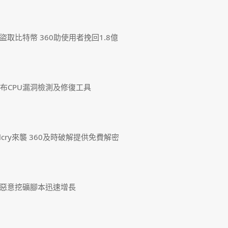
取比特幣 360助使用者挽回1.8億
發布CPU漏洞檢測及修復工具
lcry來襲 360及時破解提供免費解密
惡意挖礦腳本迅速增長