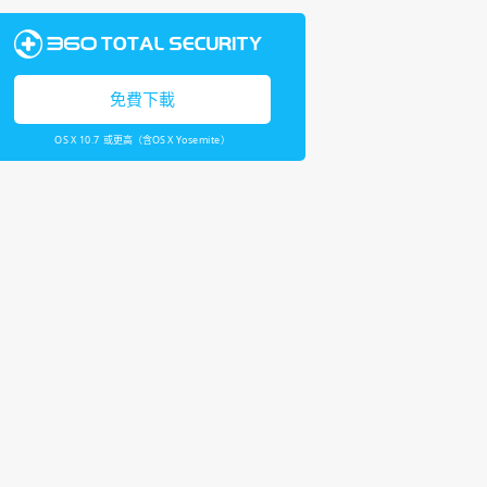
免費下載
OS X 10.7 或更高（含OS X Yosemite）