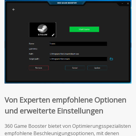
Von Experten empfohlene Optionen
und erweiterte Einstellungen
360 Game Booster bietet von Optimierungsspezialisten
empfohlene Beschleunigungsoptionen, mit denen