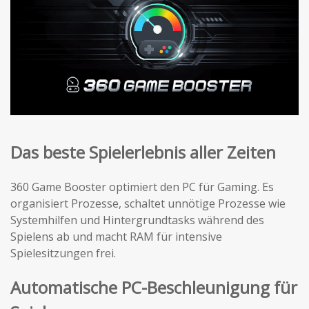
Das beste Spielerlebnis aller Zeiten
360 Game Booster optimiert den PC für Gaming. Es
organisiert Prozesse, schaltet unnötige Prozesse wie
Systemhilfen und Hintergrundtasks während des
Spielens ab und macht RAM für intensive
Spielesitzungen frei.
Automatische PC-Beschleunigung für