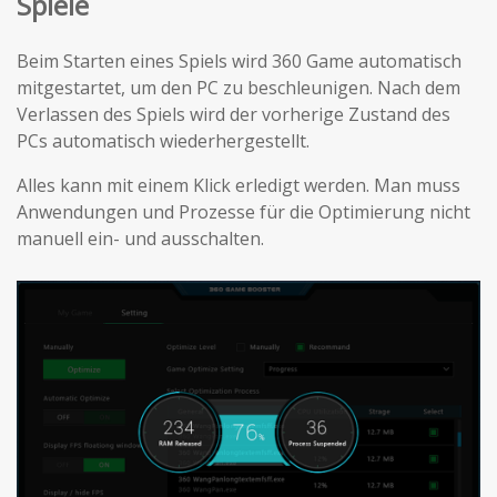
Spiele
Beim Starten eines Spiels wird 360 Game automatisch
mitgestartet, um den PC zu beschleunigen. Nach dem
Verlassen des Spiels wird der vorherige Zustand des
PCs automatisch wiederhergestellt.
Alles kann mit einem Klick erledigt werden. Man muss
Anwendungen und Prozesse für die Optimierung nicht
manuell ein- und ausschalten.