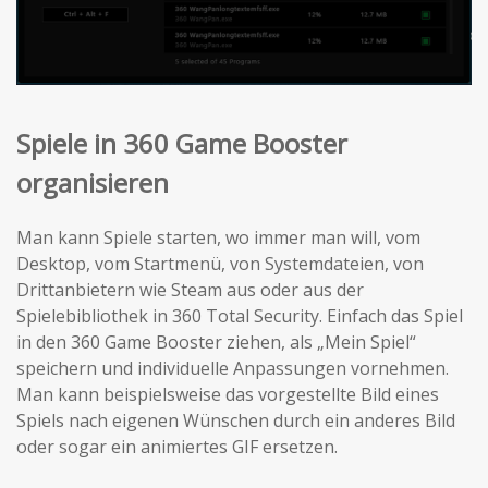
Spiele in 360 Game Booster
organisieren
Man kann Spiele starten, wo immer man will, vom
Desktop, vom Startmenü, von Systemdateien, von
Drittanbietern wie Steam aus oder aus der
Spielebibliothek in 360 Total Security. Einfach das Spiel
in den 360 Game Booster ziehen, als „Mein Spiel“
speichern und individuelle Anpassungen vornehmen.
Man kann beispielsweise das vorgestellte Bild eines
Spiels nach eigenen Wünschen durch ein anderes Bild
oder sogar ein animiertes GIF ersetzen.