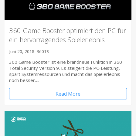
360 Game Booster optimiert den PC für
ein hervorragendes Spielerlebnis
Juni 20, 2018
360TS
360 Game Booster ist eine brandneue Funktion in 360
Total Security Version 9. Es steigert die PC-Leistung,
spart Systemressourcen und macht das Spielerlebnis
noch besser….
Read More