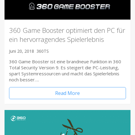
360 Game Booster optimiert den PC für
ein hervorragendes Spielerlebnis
Juni 20, 2018
360TS
360 Game Booster ist eine brandneue Funktion in 360
Total Security Version 9. Es steigert die PC-Leistung,
spart Systemressourcen und macht das Spielerlebnis
noch besser….
Read More