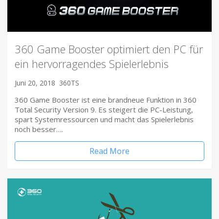
360 Game Booster optimiert den PC für
ein hervorragendes Spielerlebnis
Juni 20, 2018
360TS
360 Game Booster ist eine brandneue Funktion in 360
Total Security Version 9. Es steigert die PC-Leistung,
spart Systemressourcen und macht das Spielerlebnis
noch besser….
Read More