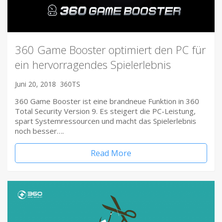
360 Game Booster optimiert den PC für
ein hervorragendes Spielerlebnis
Juni 20, 2018
360TS
360 Game Booster ist eine brandneue Funktion in 360
Total Security Version 9. Es steigert die PC-Leistung,
spart Systemressourcen und macht das Spielerlebnis
noch besser….
Read More