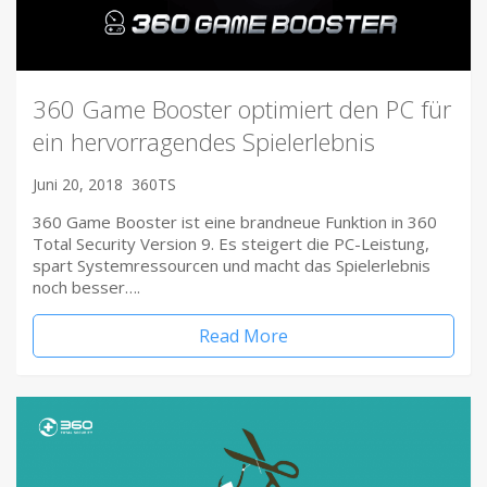
360 Game Booster optimiert den PC für
ein hervorragendes Spielerlebnis
Juni 20, 2018
360TS
360 Game Booster ist eine brandneue Funktion in 360
Total Security Version 9. Es steigert die PC-Leistung,
spart Systemressourcen und macht das Spielerlebnis
noch besser….
Read More