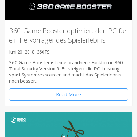
360 Game Booster optimiert den PC für
ein hervorragendes Spielerlebnis
Juni 20, 2018
360TS
360 Game Booster ist eine brandneue Funktion in 360
Total Security Version 9. Es steigert die PC-Leistung,
spart Systemressourcen und macht das Spielerlebnis
noch besser….
Read More